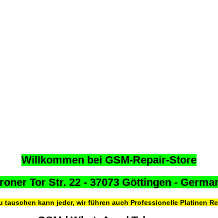
Willkommen bei GSM-Repair-Store
roner Tor Str. 22 - 37073 Göttingen - Germa
u tauschen kann jeder,
wir führen auch Professionelle Platinen R