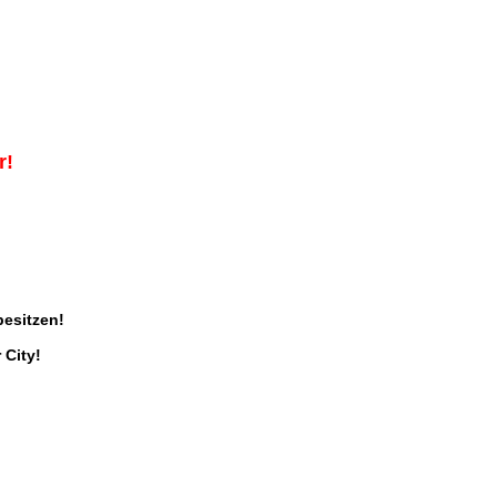
r!
besitzen!
 City!