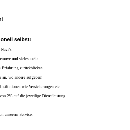
n!
onell selbst!
 Navi’s.
emove und vieles mehr..
ge Erfahrung zurückblicken.
da an, wo andere aufgeben!
nstitutionen wie Versicherungen etc.
von 2% auf die jeweilige Dienstleistung.
von unserem Service.