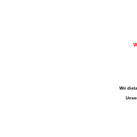
W
Wir dist
Unse